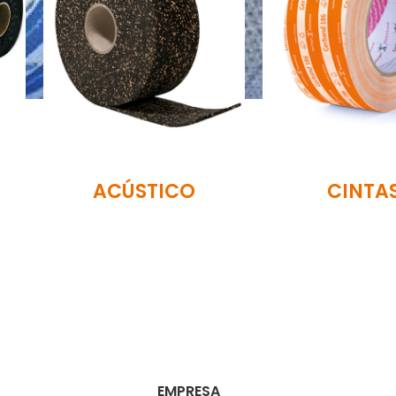
ACÚSTICO
CINTA
EMPRESA