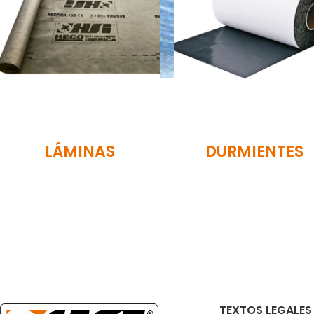
LÁMINAS
DURMIENTES
TEXTOS LEGALES