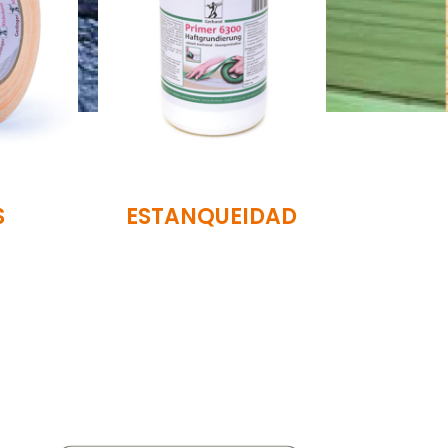
S
ESTANQUEIDAD