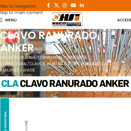
Skip to navigation
Skip to main content
MENU
ACCED
CLAVO RANURADO
ANKER
Home
Productos
TORNILLERÍA
TORNILLERÍA
ESTRUCTURAL
CLAVOS, PUNTAS Y TORN. AUXILIAR
CLAVO
RANURADO ANKER