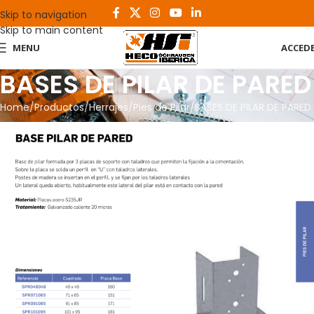
Skip to navigation
Skip to main content
MENU
ACCED
BASES DE PILAR DE PARED
Home
Productos
Herrajes
Pies de Pilar
BASES DE PILAR DE PARED